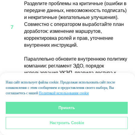
Разделите проблемы на критичные (ошибки в
передаче данных, невозможность подписать)
и некритичные (желательные улучшения).
Совместно с оператором выработайте план
доработок: изменение маршрутов,
корректировка ролей и прав, уточнение
внутренних инструкций.
Параллельно обновите внутреннюю политику
компании: регламент ЭДО, порядок
использования УКЭП, правила доступа к
архиву, ответственность за обработку
Наш сайт использует файлы cookie. Продолжая использовать сайт после
персональных данных. Это снизит
ознакомления с этим сообщением и предоставления своего выбора, Вы
юридические риски и позволит увереннее
соглашаетесь с нашей
Политикой использования cookie
проходить проверки.
Принять
Расширение охвата и
Настроить Cookie
закрепление ЭДО в