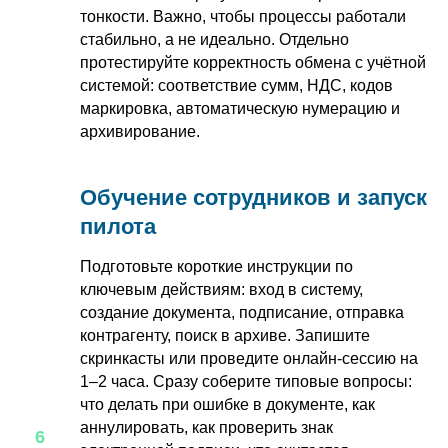
тонкости. Важно, чтобы процессы работали
стабильно, а не идеально. Отдельно
протестируйте корректность обмена с учётной
системой: соответствие сумм, НДС, кодов
маркировка, автоматическую нумерацию и
архивирование.
Обучение сотрудников и запуск
Тел.:
+7 (495) 221-08-40
пилота
E-mail:
info@1-ofd.ru
Адрес: 115 114, г. Москва,
Подготовьте короткие инструкции по
ул. Кожевнический пр., д. 3, 4-й этаж
ключевым действиям: вход в систему,
создание документа, подписание, отправка
Согласие на обработку персональных
контрагенту, поиск в архиве. Запишите
данных
Политика
скринкасты или проведите онлайн‑сессию на
конфиденциальности
Политика использования
1–2 часа. Сразу соберите типовые вопросы:
cookie
что делать при ошибке в документе, как
© 2026 Все права защищены.
аннулировать, как проверить знак